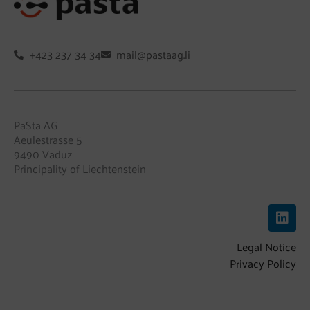
+423 237 34 34
mail@pastaag.li
PaSta AG
Aeulestrasse 5
9490 Vaduz
Principality of Liechtenstein
L
i
n
Legal Notice
k
e
Privacy Policy
d
i
n