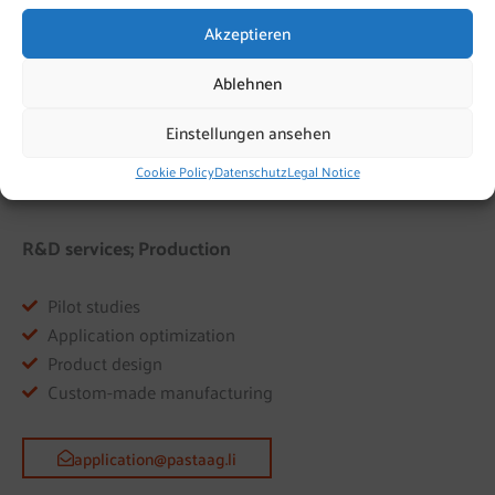
Akzeptieren
In-house company lab
Institut Dr. Lörcher
Ablehnen
Individual customer field tests
Einstellungen ansehen
testing@pastaag.li
Cookie Policy
Datenschutz
Legal Notice
R&D services; Production
Pilot studies
Application optimization
Product design
Custom-made manufacturing
application@pastaag.li