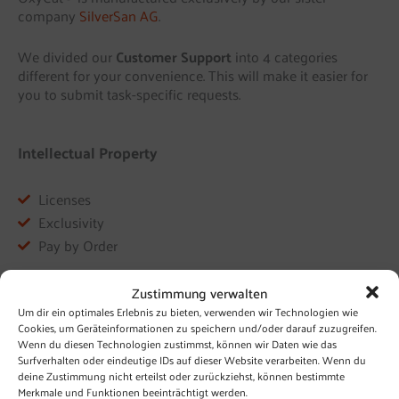
company
SilverSan AG
.
We divided our
Customer Support
into 4 categories
different for your convenience. This will make it easier for
you to submit task-specific requests.
Intellectual Property
Licenses
Exclusivity
Pay by Order
Zustimmung verwalten
licensing@pastaag.li
Um dir ein optimales Erlebnis zu bieten, verwenden wir Technologien wie
Cookies, um Geräteinformationen zu speichern und/oder darauf zuzugreifen.
Wenn du diesen Technologien zustimmst, können wir Daten wie das
Task-Specific Testing; Certificates and Quality
Surfverhalten oder eindeutige IDs auf dieser Website verarbeiten. Wenn du
deine Zustimmung nicht erteilst oder zurückziehst, können bestimmte
Inspection
Merkmale und Funktionen beeinträchtigt werden.