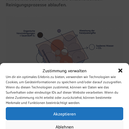
Reinigungsprozesse ablaufen.
Zustimmung verwalten
Um dir ein optimales Erlebnis zu bieten, verwenden wir Technologien wie
Cookies, um Geräteinformationen zu speichern und/oder darauf zuzugreifen.
Wenn du diesen Technologien zustimmst, können wir Daten wie das
Surfverhalten oder eindeutige IDs auf dieser Website verarbeiten. Wenn du
deine Zustimmung nicht erteilst oder zurückziehst, können bestimmte
Redox-Potenzial und Reaktivität
Merkmale und Funktionen beeinträchtigt werden.
Das Redox-Potenzial gibt Auskunft über die
Oxidationskraft eines Redox-Paares. Mit redox-aktivem
Akzeptieren
OxyCat® kann der Prozess der natürlichen Selbstreinigung
unter den in Trink- und Prozesswasser vorherrschenden
Ablehnen
aeroben Bedingungen modelliert werden.