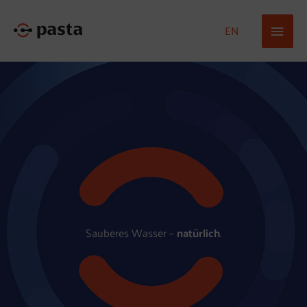
Zum
Haup
Inhalt
EN
springen
Sauberes Wasser –
natürlich
.