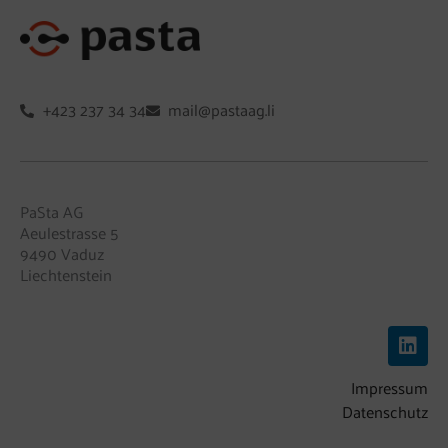
+423 237 34 34
mail@pastaag.li
PaSta AG
Aeulestrasse 5
9490 Vaduz
Liechtenstein
L
i
n
Impressum
k
e
Datenschutz
d