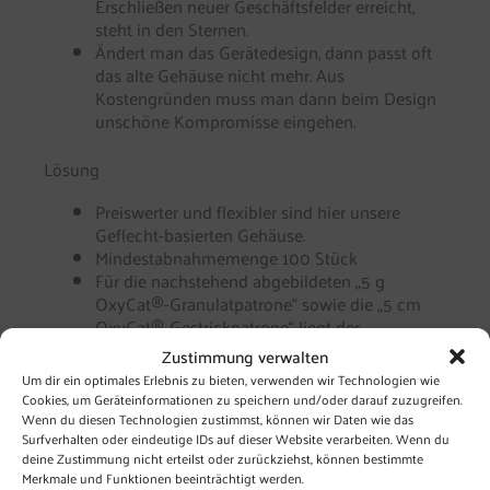
Erschließen neuer Geschäftsfelder erreicht,
steht in den Sternen.
Ändert man das Gerätedesign, dann passt oft
das alte Gehäuse nicht mehr. Aus
Kostengründen muss man dann beim Design
unschöne Kompromisse eingehen.
Lösung
Preiswerter und flexibler sind hier unsere
Geflecht-basierten Gehäuse.
Mindestabnahmemenge 100 Stück
Für die nachstehend abgebildeten „5 g
OxyCat®-Granulatpatrone“ sowie die „5 cm
OxyCat®-Gestrickpatrone“ liegt der
Gehäusepreis pro Leer-Patrone, 50 mm x 13
Zustimmung verwalten
mm Durchmesser, lose, per 100 Stück im
Um dir ein optimales Erlebnis zu bieten, verwenden wir Technologien wie
Beutel, bei CHF 0,45 pro Stück bzw. CHF 6,00
Cookies, um Geräteinformationen zu speichern und/oder darauf zuzugreifen.
per laufendem Meter.
Wenn du diesen Technologien zustimmst, können wir Daten wie das
Fertig befüllt berechnen wir zusätzlich den
Surfverhalten oder eindeutige IDs auf dieser Website verarbeiten. Wenn du
deine Zustimmung nicht erteilst oder zurückziehst, können bestimmte
aktuellen Preis des Katalysators (Granulat oder
Merkmale und Funktionen beeinträchtigt werden.
Gestrick) + CHF 0,75 Aufwand. Versand per