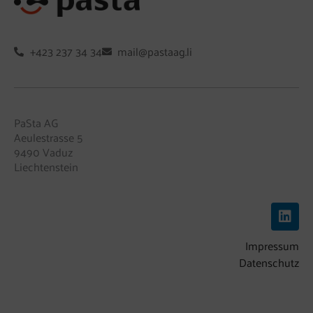
+423 237 34 34
mail@pastaag.li
PaSta AG
Aeulestrasse 5
9490 Vaduz
Liechtenstein
L
i
n
Impressum
k
e
Datenschutz
d
i
n