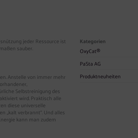
snützung jeder Ressource ist
Kategorien
ermaßen sauber.
OxyCat®
PaSta AG
Produktneuheiten
den. Anstelle von immer mehr
vorhandener,
ürliche Selbstreinigung des
iviert wird. Praktisch alle
en diese universelle
 „kalt verbrannt“. Und alles
e Energie kann man zudem