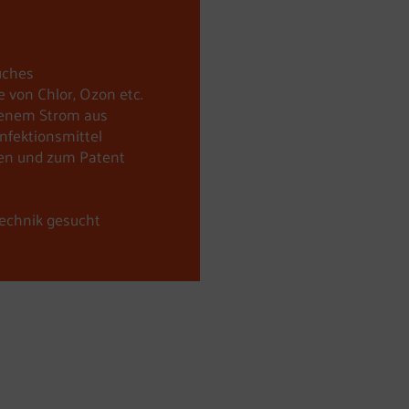
uches
 von Chlor, Ozon etc.
enem Strom aus
infektionsmittel
en und zum Patent
technik gesucht