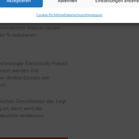
Akzeptieren
Ablehnen
Einstellungen anseh
r Fabric) ersetzt Enzym
Cookie-Richtlinie
Datenschutz
Impressum
inkwasser allein mit Hilfe
ntaminiertem Wasser lassen
90 % reduzieren.
hnologie (Electrically Pulsed
nutzt werden. Die
der direkte Einsatz von
ch.
lichen Desinfektion dar. Legt
an, dann wird die
eutlich verbessert.