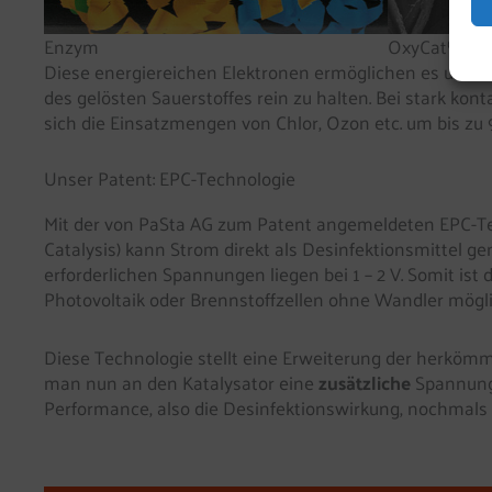
Enzym
OxyCat® (hie
Diese energiereichen Elektronen ermöglichen es uns, Tr
des gelösten Sauerstoffes rein zu halten. Bei stark ko
sich die Einsatzmengen von Chlor, Ozon etc. um bis zu 
Unser Patent: EPC-Technologie
Mit der von PaSta AG zum Patent angemeldeten EPC-Tec
Catalysis) kann Strom direkt als Desinfektionsmittel ge
erforderlichen Spannungen liegen bei 1 – 2 V. Somit ist 
Photovoltaik oder Brennstoffzellen ohne Wandler mögli
Diese Technologie stellt eine Erweiterung der herkömm
man nun an den Katalysator eine
zusätzliche
Spannung 
Performance, also die Desinfektionswirkung, nochmals d