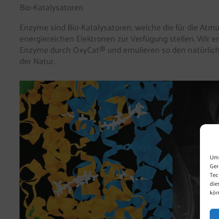
Bio-Katalysatoren
Enzyme sind Bio-Katalysatoren, welche die für die At
energiereichen Elektronen zur Verfügung stellen. Wir e
Enzyme durch OxyCat® und emulieren so den natürlich
der Natur.
Um 
Ger
Tec
die
kön